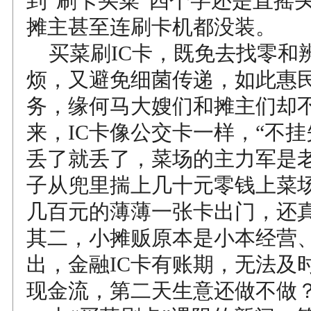
到“刷卡买菜”四个字还是直摇
摊主甚至连刷卡机都没装。
买菜刷IC卡，既免去找零和
烦，又避免细菌传递，如此惠
务，缘何马大嫂们和摊主们却
来，IC卡像公交卡一样，“不挂
丢了就丢了，菜场的主力军是
子从兜里揣上几十元零钱上菜
几百元的薄薄一张卡出门，还
其二，小摊贩原本是小本经营
出，金融IC卡有账期，无法及时
现金流，第二天生意还做不做