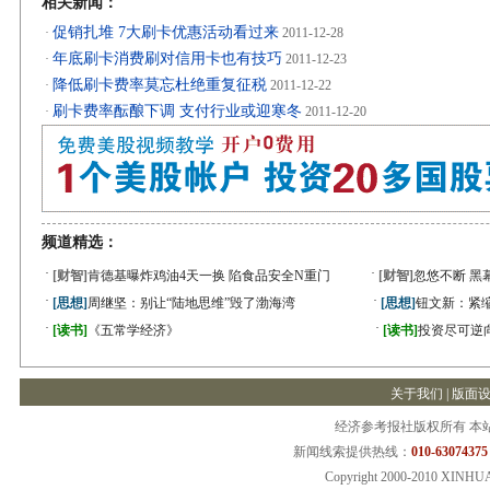
相关新闻：
促销扎堆 7大刷卡优惠活动看过来
·
2011-12-28
年底刷卡消费刷对信用卡也有技巧
·
2011-12-23
降低刷卡费率莫忘杜绝重复征税
·
2011-12-22
刷卡费率酝酿下调 支付行业或迎寒冬
·
2011-12-20
频道精选：
·
·
[财智]
肯德基曝炸鸡油4天一换 陷食品安全N重门
[财智]
忽悠不断 黑
·
·
[思想]
周继坚：别让“陆地思维”毁了渤海湾
[思想]
钮文新：紧缩
·
·
[读书]
《五常学经济》
[读书]
投资尽可逆
关于我们
|
版面
经济参考报社版权所有 本
新闻线索提供热线：
010-63074375
Copyright 2000-2010 XINHU