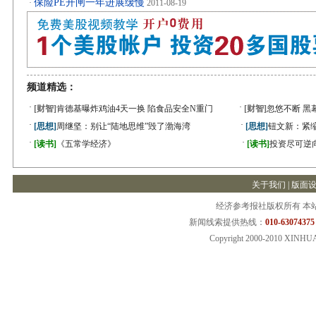
保险PE开闸一年进展缓慢
·
2011-08-19
频道精选：
·
·
[财智]
肯德基曝炸鸡油4天一换 陷食品安全N重门
[财智]
忽悠不断 黑
·
·
[思想]
周继坚：别让“陆地思维”毁了渤海湾
[思想]
钮文新：紧缩
·
·
[读书]
《五常学经济》
[读书]
投资尽可逆
关于我们
|
版面
经济参考报社版权所有 本
新闻线索提供热线：
010-63074375
Copyright 2000-2010 XINHU