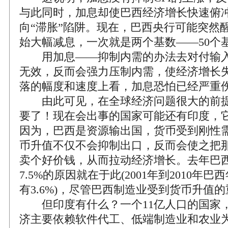
与此同时，加息却使巴西经济增长快速俯
向“滞胀”陷阱。现在，巴西央行可能突然
始大幅减息，一次就是两个基数——50个
用加息——抑制内需的办法去对付输入
无效，反而会强力压制内需，使经济增长
落的幅度和速度上看，加息恐怕已经严重
由此可见，在全球经济问题很大的前提
要了！现在会出事的国家可能还有印度，
因为，巴西是资源输出国，货币受到刚性
币升值不仅不会抑制出口，反而会使之把
卖个好价钱，从而拉动经济增长。去年巴西
7.5%的原因就在于此(2001年到2010年
有3.6%)，尽管巴西制造业受到货币升值
但印度有什么？一个11亿人口的国家
济主要依赖软件代工、低端制造业和农业为