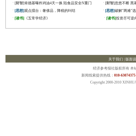
·
·
[财智]
肯德基曝炸鸡油4天一换 陷食品安全N重门
[财智]
忽悠不断 黑
·
·
[思想]
观点擂台：奢侈品，降税的纠结
[思想]
破解"两难"
·
·
[读书]
《五常学经济》
[读书]
投资尽可逆
关于我们
|
版面
经济参考报社版权所有 本
新闻线索提供热线：
010-63074375
Copyright 2000-2010 XINHU