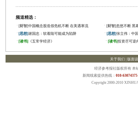
频道精选：
·
·
[财智]
中国概念股造假危机不断 在美遇寒流
[财智]
忽悠不断 黑
·
·
[思想]
谢国忠：软着陆可能成为陷阱
[思想]
张立伟：中国
·
·
[读书]
《五常学经济》
[读书]
投资尽可逆
关于我们
|
版面
经济参考报社版权所有 本
新闻线索提供热线：
010-63074375
Copyright 2000-2010 XINHU