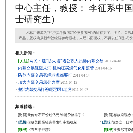
中心主任，教授； 李征系中
士研究生）
凡标注来源为“经济参考报”或“经济参考网”的所有文字、图片、音视
产品，版权均属新华社经济参考报社，未经书面授权，不得以任何形式发
相关新闻：
[关注]
网民：建“防火墙”堵公职人员涉内幕交易
·
2011-04-18
内幕交易嫌疑未消 机构狂买煤气化引监管
·
2011-04-16
防范内幕交易苍蝇老虎都要打
·
2011-04-14
加大内幕交易惩处力度
·
2011-04-13
整治内幕交易打苍蝇更要打老虎
·
2011-04-07
频道精选：
·
·
[财智]
天价奇石开价过亿元 谁是价格推手？
[财智]
存款返现赤
·
·
[思想]
借鉴美国经验完善发行审核机制
[思想]
胡舒立：日本
·
·
[读书]
《五常学经济》
[读书]
投资尽可逆