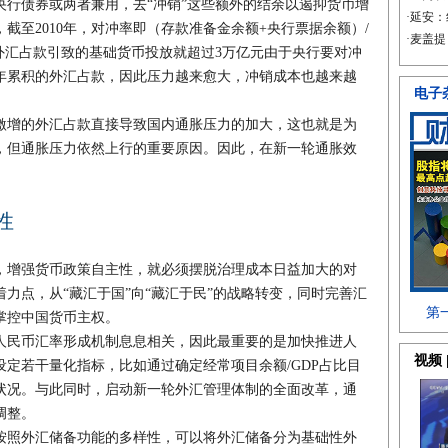
央行债券或两者兼用，去“冲销”这些额外的结余以遏抑货币增
截至2010年，对冲率即（存款准备金余额+央行票据余额）/
年因外汇占款引致的基础货币投放就超过3万亿元由于央行要对冲
年累积的外汇占款，因此压力越来愈大，冲销成本也越来越
增的外汇占款直接导致国内通胀压力的加大，这也就是为
，但通胀压力依然上行的重要原因。因此，在新一轮通胀效
性
增强货币政策自主性，就必须摆脱治理成本日益加大的对
力点，从“藏汇于国”向“藏汇于民”的战略转变，同时完善汇
掌控中国货币主权。
民币汇率形成机制息息相关，因此最重要的是加快推进人
定若干量化指标，比如通过确定经常项目余额/GDP占比目
状况。与此同时，启动新一轮外汇管理体制的全面改革，通
调整。
照外汇储备功能的多样性，可以将外汇储备分为基础性外