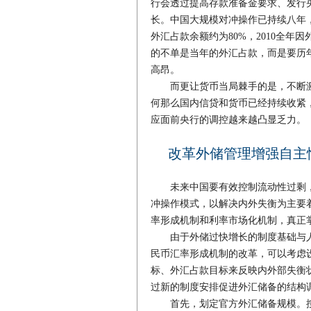
行会透过提高存款准备金要求、发行
长。中国大规模对冲操作已持续八年，
外汇占款余额约为80%，2010全
的不单是当年的外汇占款，而是要历
高昂。
而更让货币当局棘手的是，不断激
何那么国内信贷和货币已经持续收紧
应面前央行的调控越来越凸显乏力。
改革外储管理增强自主
未来中国要有效控制流动性过剩，
冲操作模式，以解决内外失衡为主要着
率形成机制和利率市场化机制，真正
由于外储过快增长的制度基础与人
民币汇率形成机制的改革，可以考虑设
标、外汇占款目标来反映内外部失衡
过新的制度安排促进外汇储备的结构
首先，划定官方外汇储备规模。按