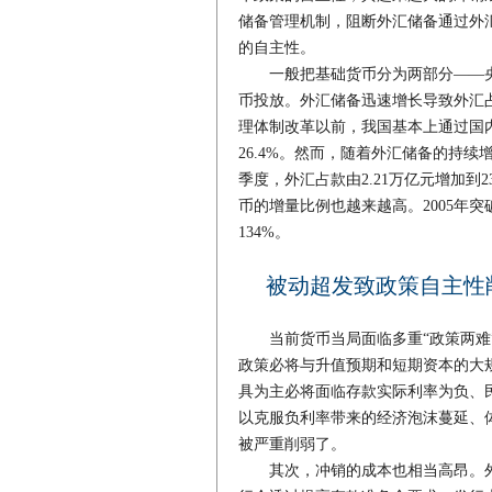
储备管理机制，阻断外汇储备通过外
的自主性。
一般把基础货币分为两部分——央
币投放。外汇储备迅速增长导致外汇占
理体制改革以前，我国基本上通过国
26.4%。然而，随着外汇储备的持续增
季度，外汇占款由2.21万亿元增加到2
币的增量比例也越来越高。2005年突破
134%。
被动超发致政策自主性
当前货币当局面临多重“政策两难”
政策必将与升值预期和短期资本的大
具为主必将面临存款实际利率为负、
以克服负利率带来的经济泡沫蔓延、
被严重削弱了。
其次，冲销的成本也相当高昂。外