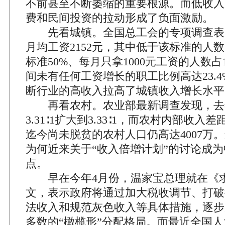
不前甚至不断萎缩的重要根源。而低收入
费和民间投资的拉动形成了负面激励。
先看城镇。全国总工会的专项调查表
月均工资2152元，其中低于该标准的人数占
标准50%、每月只拿1000元工资的人数占1
间未有任何工资增长的职工比例高达23.
断行业的高收入拉高了城镇收入增长水平
再看农村。农业部最新调查发现，去
3.31∶1扩大到3.33∶1，而农村内部收
迄今尚未脱贫的农村人口仍高达4007万
为何近来关于“收入倍增计划”的讨论成
点。
早在今年4月份，温家宝总理就在《
文，表示政府将通过加大税收调节、打破
法收入和规范灰色收入等具体措施，逐步
多数的“橄榄形”分配格局。而最近全国