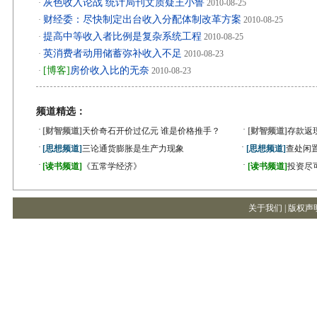
灰色收入论战 统计局刊文质疑王小鲁
·
2010-08-25
财经委：尽快制定出台收入分配体制改革方案
·
2010-08-25
提高中等收入者比例是复杂系统工程
·
2010-08-25
英消费者动用储蓄弥补收入不足
·
2010-08-23
[博客]
房价收入比的无奈
·
2010-08-23
频道精选：
·
·
[财智频道]
天价奇石开价过亿元 谁是价格推手？
[财智频道]
存款返
·
·
[思想频道]
三论通货膨胀是生产力现象
[思想频道]
查处闲
·
·
[读书频道]
《五常学经济》
[读书频道]
投资尽