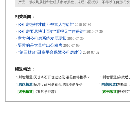
产品，版权均属新华社经济参考报社，未经书面授权，不得以任何形式发
相关新闻：
公租房怎样才能不被富人“揩油”
·
2010-07-30
公租房要尽快让百姓“看得见”“住得进”
·
2010-07-30
意大利公租房系统发展现状
·
2010-07-30
要紧的是大量推出公租房
·
2010-07-09
“第三财政”融资平台保障公租房建设
·
2010-07-02
频道精选：
·
·
[财智频道]
天价奇石开价过亿元 谁是价格推手？
[财智频道]
存款返
·
·
[思想频道]
杨涛：政府储蓄合理规模是多少
[思想频道]
左晓蕾
·
·
[读书频道]
《五常学经济》
[读书频道]
投资尽