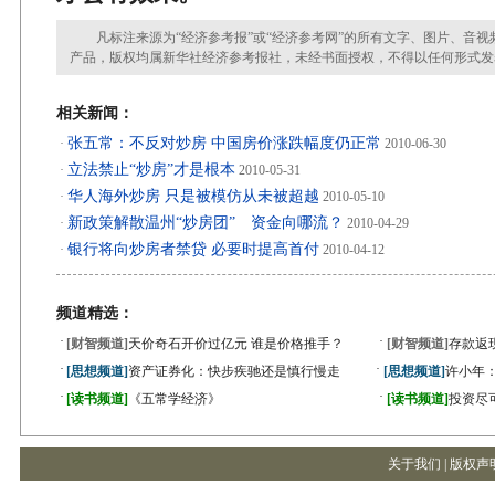
凡标注来源为“经济参考报”或“经济参考网”的所有文字、图片、音视
产品，版权均属新华社经济参考报社，未经书面授权，不得以任何形式发
相关新闻：
张五常：不反对炒房 中国房价涨跌幅度仍正常
·
2010-06-30
立法禁止“炒房”才是根本
·
2010-05-31
华人海外炒房 只是被模仿从未被超越
·
2010-05-10
新政策解散温州“炒房团” 资金向哪流？
·
2010-04-29
银行将向炒房者禁贷 必要时提高首付
·
2010-04-12
频道精选：
·
·
[财智频道]
天价奇石开价过亿元 谁是价格推手？
[财智频道]
存款返
·
·
[思想频道]
资产证券化：快步疾驰还是慎行慢走
[思想频道]
许小年
·
·
[读书频道]
《五常学经济》
[读书频道]
投资尽