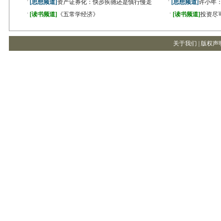
·
·
[思想频道]
资产证券化：快步疾驰还是慎行慢走
[思想频道]
许小年
·
·
[读书频道]
《五常学经济》
[读书频道]
投资尽