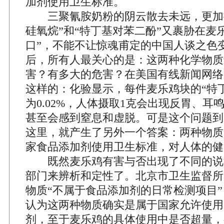
加剂使用卫生标准。
三聚氰胺奶粉的阴云散去未远，更加拗
硅氧烷”和“特丁基对苯二酚”又裹胁在麦
口”，不能不让惊魂甫定的中国人谈之色
后，所有人最关心的是：这两种化学物质
害？有多大的危害？在美国有线新闻网络
这样的：化验显示，每件麦乐鸡块的“特
为0.02%，人体摄取1克会出现反胃、耳
甚至会感到窒息和虚脱。可是这个问题到
这里，就产生了另外一个答案：两种物质
家食品添加剂使用卫生标准，对人体的健
既然麦乐鸡有害与否出现了不同的说
部门来辨析和定性了。北京市卫生监督所
物质“不属于食品添加剂的日常检测项目
认为这两种物质确实是属于国家允许使用
剂，至于麦乐鸡的具体使用中是否超量，