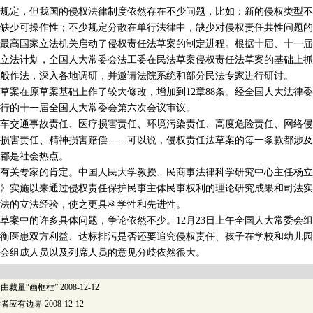
规定，但我国的侵权法律制度依然存在不少问题，比如：新的侵权类型不
缺少可操作性；不少规定分散在单行法律中，缺少对侵权责任共性问题的
高国家立法机关启动了侵权责任法草案的制定进程。根据十届、十一届
8年立法计划，全国人大常委会法工委在民法草案侵权责任法草案的基础上
般作法，深入各地调研，并邀请法院系统和部分民法专家进行研讨。
在原草案基础上作了较大修改，增加到12章88条。经全国人大法律委
始举行的十一届全国人大常委会第六次会议审议。
交通事故责任、医疗损害责任、环境污染责任、高度危险责任、网络侵
损害责任、精神损害赔偿……可以说，侵权责任法草案的每一条款都涉及
都是社会热点。
关专家的肯定。中国人民大学教授、民商事法律科学研究中心主任杨立
通则》实施以来通过侵权责任保护民事主体民事权利的理论研究成果和司法
法的立法经验，使之更具科学性和先进性。
中的许多具体问题，争论依然不少。12月23日上午全国人大常委会组
衡医患双方利益、达标排污是否还要追究侵权责任、孩子在学校和幼儿园
会组成人员以及列席人员的意见分歧依然很大。
由裁量“画框框”
2008-12-12
讨者应有边界
2008-12-12