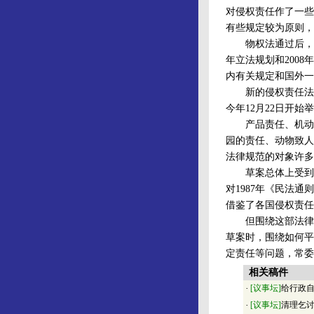
对侵权责任作了一些
有些规定较为原则，
物权法通过后，最
年立法规划和200
内有关规定和国外一
新的侵权责任法草案
今年12月22日开
产品责任、机动车
园的责任、动物致人
法律规范的对象许多
草案总体上受到有
对1987年《民法
借鉴了各国侵权责任
但围绕这部法律草案
草案时，围绕如何平
定责任等问题，常委
相关稿件
·
[议事坛]
给行政自
·
[议事坛]
清理乞