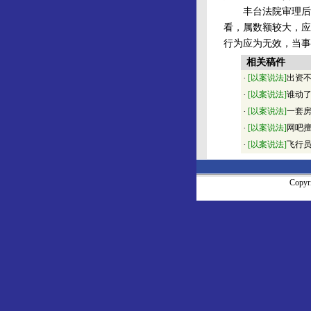
丰台法院审理后认为
看，属数额较大，应
行为应为无效，当事
相关稿件
·
[以案说法]
出资
·
[以案说法]
谁动
·
[以案说法]
一套
·
[以案说法]
网吧
·
[以案说法]
飞行
Copy