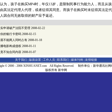
，孩子在购买MP4时，年仅13岁，是限制民事行为能力人，而且从孩
由其法定代理人代理，或者征得其同意。而孩子在购买时未征得其法定代
人因合同无效取得的财产应予返还。
不实申请破产法院不受理
2008-02-22
了你的银行卡密码
2008-02-15
房屋不能两人同时占有
2008-01-18
擅播电影构成侵权
2008-01-11
员竟不知合同内容
2008-01-07
关于我们 |
版面设置
|
工作人员
|
联系我们
|
媒体刊例
|
友情链接
right © 2000 - 2006 XINHUANET.com All Rights Reserved. 制作单位：新华通讯
版权所有 新华网