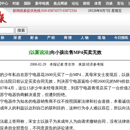
[以案说法]
向小孩出售MP4买卖无效
2008-02-29 本报记者:李京华 来源:经济参考报
少年私自在苏宁电器花2600元买了一台MP4，其母宋女士发现后，以
台法院日前认定买卖合同无效，判决苏宁电器返给小明2600元的MP4价款
7年4月，这位13岁少年未经母亲同意，到苏宁电器青塔店买了一台价值26
苏宁电器协商解决退货，但遭到拒绝。
电器作为知名的电器销售商不仅不按照国家法律和社会道德，本着诚信
成年人的利益以达到自己的获利目的，这种行为令人难以容忍，所以向法
庭上答辩称，宋女士以孩子为未成年人为由请求撤销合同，没有法律依
应承担全部责任，不同意原告的诉讼请求。