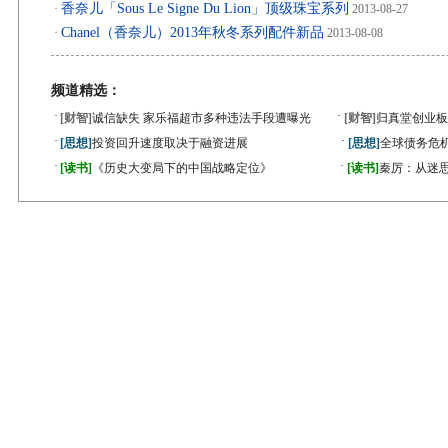
香奈儿「Sous Le Signe Du Lion」顶级珠宝系列
·
2013-08-27
Chanel（香奈儿）2013年秋冬系列配件新品
·
2013-08-08
频道精选：
·
·
[财智]
诚信缺失 家乐福超市多种违法手段遭曝光
[财智]
归真堂创业板
·
·
[思想]
投资回升速度取决于融资进展
[思想]
全球债务危机
·
·
[读书]
《历史大变局下的中国战略定位》
[读书]
秦厉：从迷