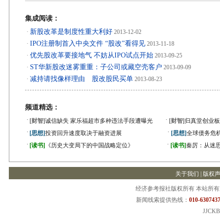
集成阅读：
新股改革是制度性重大利好
·
2013-12-02
IPO注册制首入中央文件 “股改”看得见
·
2013-11-18
优先股改革要接地气 不妨从IPO试点开始
·
2013-09-25
ST华新股改迷雾重重：子公司或藏空壳客户
·
2013-09-09
减持请找像样理由 股改股民买单
·
2013-08-23
频道精选：
·
·
[财智]
诚信缺失 家乐福超市多种违法手段遭曝光
[财智]
归真堂创业板
·
·
[思想]
投资回升速度取决于融资进展
[思想]
全球债务危机
·
·
[读书]
《历史大变局下的中国战略定位》
[读书]
秦厉：从迷
关于我们
|
版权
经济参考报社版权所有 本站所
新闻线索提供热线：
010-6307437
JJCKB