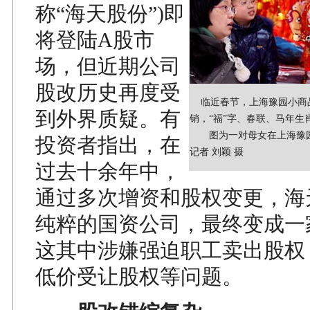
称“海天股份”)即
将登陆A股市
场，但近期公司
股改历史再度受
临近春节，上海豫园小商
到外界质疑。有
销，“福”字、春联、马年生
图为一对母女在上海豫园
投资者指出，在
记者 刘颖 摄
过去十余年中，
通过多次增资和股权变更，海
纯粹的国资公司，最终变成一
这其中涉嫌强迫职工卖出股权
低价受让股权等问题。