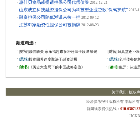
惠佳贝食品或提请担保公司代偿债券
·
2012-12-21
山东成立科技融资担保公司为科技型企业贷款“保驾护航”
·
2012-1
融资担保公司陷低潮谁来拉一把
·
2012-09-12
江苏81家融资性担保公司被摘牌
·
2012-08-23
频道精选：
·
·
[财智]
诚信缺失 家乐福超市多种违法手段遭曝光
[财智]
归真堂创业板
·
·
[思想]
投资回升速度取决于融资进展
[思想]
全球债务危机
·
·
[读书]
《历史大变局下的中国战略定位》
[读书]
秦厉：从迷
关于我们
|
版权
经济参考报社版权所有 本站所
新闻线索提供热线：
010-6307437
JJCKB