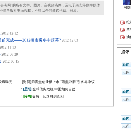
参考网”的所有文字、图片、音视频稿件，及电子杂志等数字媒体
济参考报社书面授权，不得以任何形式刊载、播放。
生
2012-12-12
前完成——2012楼市暖冬中落幕?
2012-12-03
2012-11-13
半
2012-06-29
市
2012-06-15
·
段遭曝光
[财智]
归真堂创业板上市 “活熊取胆”引各界争议
·
[思想]
全球债务危机 中国如何自处
·
》
[读书]
秦厉：从迷思到真相