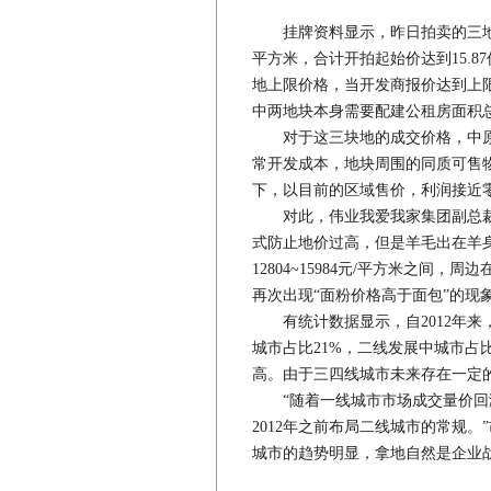
挂牌资料显示，昨日拍卖的三地块
平方米，合计开拍起始价达到15.8
地上限价格，当开发商报价达到上
中两地块本身需要配建公租房面积总
对于这三块地的成交价格，中原
常开发成本，地块周围的同质可售物业
下，以目前的区域售价，利润接近
对此，伟业我爱我家集团副总裁胡
式防止地价过高，但是羊毛出在羊
12804~15984元/平方米之间，
再次出现“面粉价格高于面包”的现
有统计数据显示，自2012年来，
城市占比21%，二线发展中城市占
高。由于三四线城市未来存在一定
“随着一线城市市场成交量价回涨
2012年之前布局二线城市的常规
城市的趋势明显，拿地自然是企业