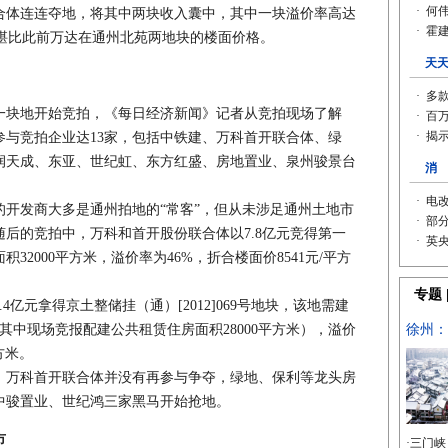
体连连夺地，将其中两块收入囊中，其中一块溢价率高达
米，堪比此前万达在通州北苑两地块的楼面价格。
块地开始竞拍，《每日经济新闻》记者从竞拍现场了解
参与竞拍企业达13家，包括中铁建、万科首开联合体、绿
润天成、东亚、世纪虹、东方红盛、房地置业、泉州骏景台
发商大多是通州拍地的“常客”，但从未涉足通州土地市
后的竞拍中，万科和首开股份联合体以7.8亿元竞得第一
2000平方米，溢价率为46%，折合楼面价8541元/平方
元拿得京土整储挂（通）[2012]069号地块，该地需建
（其中现场竞报配建公共租赁住房面积28000平方米），溢价
平方米。
万科首开联合体并没有再参与争夺，绿地、保利等龙头房
中骏置业、世纪鸿三家黑马开始抢地。
市