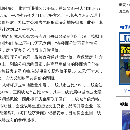
均位于北京市通州区台湖镇，总建筑面积达到38.56万
7亿元，平均楼面价为4115元/平方米。三地块均设定合理土
限价格后，将以竞公租房面积形式决定地块归属。此外，其
计达到12万平方米。
地产研究总监张大伟告诉《每日经济新闻》记者，按照正
均价在1.5万~1.7万元之间，“在楼面价过万元的情况
零，房企更多是考虑后市升值溢价。”
景晖分析表示，虽然政府通过“限地价、竞保障房”的方
身上，剔除公租房的因素，纯商品房部分的楼面地价仍在
周边在售新房东亚·印象台湖项目交易均价不足13451元/平方米，
象，这势必影响周边房价的预期。
从标杆房企拿地数量来看，一线城市占比20%，二线发达
比42%，三四线城市占比18%，其中二线发展中城市占比最
的调整风险，因此标杆房企采取了回归一二线城市的策略。
明显，企业战略重点已经发生变化，品牌开发企业一改
。”胡景辉对《每日经济新闻》记者表示，目前房企重回一线
战略走向的参考指标。