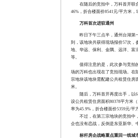
在随后的竞拍中，万科首开联合
46%，折合楼面价8541元/平方
万科首次进驻通州
昨日下午三点半，通州台湖第一
到，该地块共获得现场报价57次，
地、华远、保利、金隅、远洋、富
等。
值得注意的是，此次参与竞拍的开
场的万科也出现在了竞拍现场。在随
宗地块该地块需配建公共租赁住房面积3
米。
随后，万科首开再度出手，以6.4亿
设公共租赁住房面积80378平方米
率为45.9%，折合楼面价5359元/
不过，在第三宗地块的竞拍中，
企也没有恋战，反倒是东亚新华、
标杆房企战略重点重回一线城