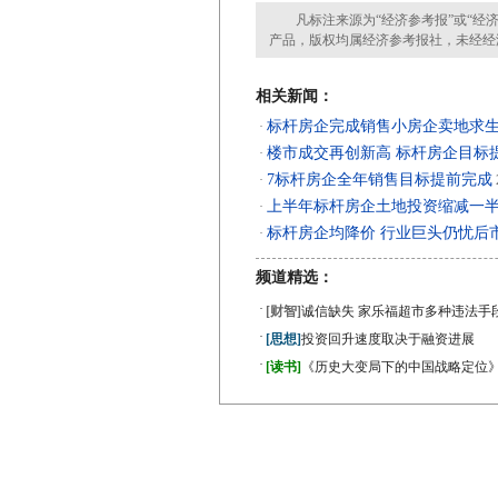
凡标注来源为“经济参考报”或“经济
产品，版权均属经济参考报社，未经经
相关新闻：
标杆房企完成销售小房企卖地求
·
楼市成交再创新高 标杆房企目标提
·
7标杆房企全年销售目标提前完成
·
上半年标杆房企土地投资缩减一
·
标杆房企均降价 行业巨头仍忧后
·
频道精选：
·
[财智]
诚信缺失 家乐福超市多种违法手
·
[思想]
投资回升速度取决于融资进展
·
[读书]
《历史大变局下的中国战略定位