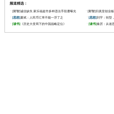
频道精选：
·
·
[财智]
诚信缺失 家乐福超市多种违法手段遭曝光
[财智]
归真堂创业板
·
·
[思想]
夏斌：人民币汇率不能一浮了之
[思想]
刘宇：转型
·
·
[读书]
《历史大变局下的中国战略定位》
[读书]
秦厉：从迷