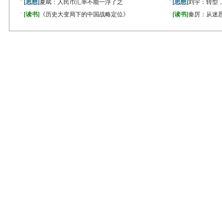
·
·
[思想]
夏斌：人民币汇率不能一浮了之
[思想]
刘宇：转型
·
·
[读书]
《历史大变局下的中国战略定位》
[读书]
秦厉：从迷