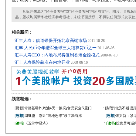
凡标注来源为“经济参考报”或“经济参考网”的所有文字、图片、音视频
品，版权均属新华社经济参考报社，未经书面授权，不得以任何形式发表使
相关新闻：
汇丰人寿：借道银保开拓北京高端市场
·
2011-10-28
汇丰:人民币今年进军全球三大结算货币之一
·
2011-05-05
汇丰人寿CEO：内地布局将复制香港金控模式
·
2009-07-10
汇丰人寿保险获准在内地开业
·
2009-06-10
频道精选：
·
·
[财智]
肯德基曝炸鸡油4天一换 陷食品安全N重门
[财智]
忽悠不断 黑
·
·
[思想]
周继坚：别让“陆地思维”毁了渤海湾
[思想]
钮文新：紧缩
·
·
[读书]
《五常学经济》
[读书]
投资尽可逆