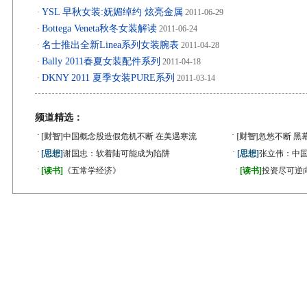
YSL 早秋女装:妩媚绰约 炫亮金属
·
2011-06-29
Bottega Veneta秋冬女装解读
·
2011-06-24
名士推出全新Linea系列女装腕表
·
2011-04-28
Bally 2011春夏女装配件系列
·
2011-04-18
DKNY 2011 夏季女装PURE系列
·
2011-03-14
频道精选：
·
·
[财智]
中国概念股造假危机不断 在美遇寒流
[财智]
忽悠不断 黑
·
·
[思想]
谢国忠：软着陆可能成为陷阱
[思想]
张立伟：中国
·
·
[读书]
《五常学经济》
[读书]
投资尽可逆