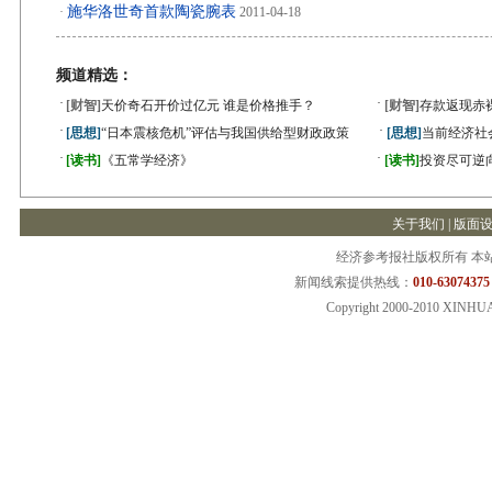
施华洛世奇首款陶瓷腕表
·
2011-04-18
频道精选：
·
·
[财智]
天价奇石开价过亿元 谁是价格推手？
[财智]
存款返现赤
·
·
[思想]
“日本震核危机”评估与我国供给型财政政策
[思想]
当前经济社
·
·
[读书]
《五常学经济》
[读书]
投资尽可逆
关于我们
|
版面
经济参考报社版权所有 本
新闻线索提供热线：
010-63074375
Copyright 2000-2010 XINHU