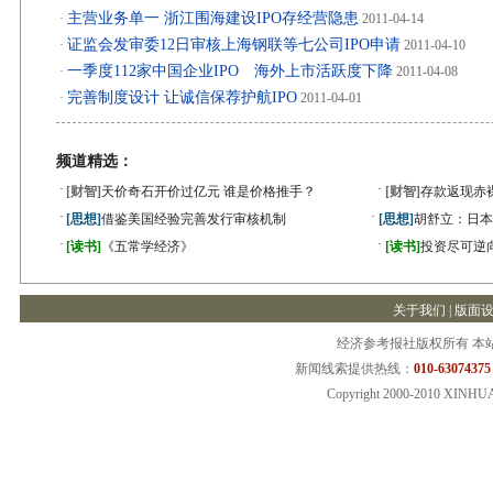
主营业务单一 浙江围海建设IPO存经营隐患
·
2011-04-14
证监会发审委12日审核上海钢联等七公司IPO申请
·
2011-04-10
一季度112家中国企业IPO 海外上市活跃度下降
·
2011-04-08
完善制度设计 让诚信保荐护航IPO
·
2011-04-01
频道精选：
·
·
[财智]
天价奇石开价过亿元 谁是价格推手？
[财智]
存款返现赤
·
·
[思想]
借鉴美国经验完善发行审核机制
[思想]
胡舒立：日本
·
·
[读书]
《五常学经济》
[读书]
投资尽可逆
关于我们
|
版面
经济参考报社版权所有 本
新闻线索提供热线：
010-63074375
Copyright 2000-2010 XINHU