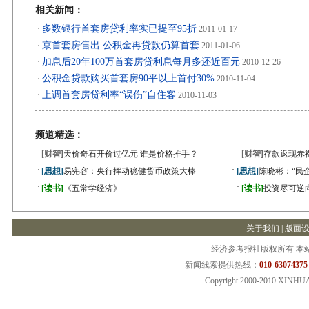
相关新闻：
多数银行首套房贷利率实已提至95折
·
2011-01-17
京首套房售出 公积金再贷款仍算首套
·
2011-01-06
加息后20年100万首套房贷利息每月多还近百元
·
2010-12-26
公积金贷款购买首套房90平以上首付30%
·
2010-11-04
上调首套房贷利率“误伤”自住客
·
2010-11-03
频道精选：
·
·
[财智]
天价奇石开价过亿元 谁是价格推手？
[财智]
存款返现赤
·
·
[思想]
易宪容：央行挥动稳健货币政策大棒
[思想]
陈晓彬：“民
·
·
[读书]
《五常学经济》
[读书]
投资尽可逆
关于我们 |
版面
经济参考报社版权所有 本
新闻线索提供热线：
010-63074375
Copyright 2000-2010 XINHU