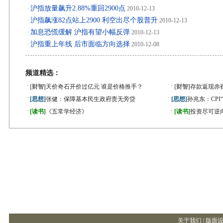
沪指放量飙升2.88%重回2900点
·
2010-12-13
沪指飙涨82点站上2900 利空出尽个股普升
·
2010-12-13
加息恐慌缓解 沪指有望小幅反弹
·
2010-12-13
沪指重上年线 后市面临方向选择
·
2010-12-08
频道精选：
·
·
[财智]
天价奇石开价过亿元 谁是价格推手？
[财智]
存款返现赤
·
·
[思想]
张健：保障基本民生政府责无旁贷
[思想]
孙兆东：CPI
·
·
[读书]
《五常学经济》
[读书]
投资尽可逆
关于我们 |
版面