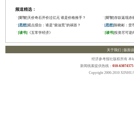
频道精选：
·
·
[财智]
天价奇石开价过亿元 谁是价格推手？
[财智]
存款返现赤
·
·
[思想]
观点擂台：谁是“柴油荒”的祸首？
[思想]
陈晓彬：货
·
·
[读书]
《五常学经济》
[读书]
投资尽可逆
关于我们 |
版面
经济参考报社版权所有 本
新闻线索提供热线：
010-63074375
Copyright 2000-2010 XINHU