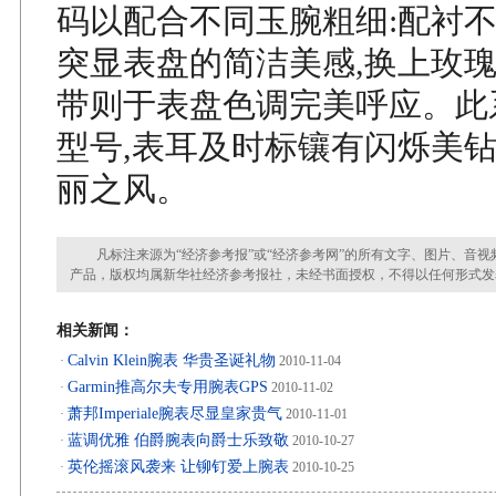
码以配合不同玉腕粗细:配衬
突显表盘的简洁美感,换上玫
带则于表盘色调完美呼应。此
型号,表耳及时标镶有闪烁美钻
丽之风。
凡标注来源为“经济参考报”或“经济参考网”的所有文字、图片、音视
产品，版权均属新华社经济参考报社，未经书面授权，不得以任何形式发
相关新闻：
Calvin Klein腕表 华贵圣诞礼物
·
2010-11-04
Garmin推高尔夫专用腕表GPS
·
2010-11-02
萧邦Imperiale腕表尽显皇家贵气
·
2010-11-01
蓝调优雅 伯爵腕表向爵士乐致敬
·
2010-10-27
英伦摇滚风袭来 让铆钉爱上腕表
·
2010-10-25