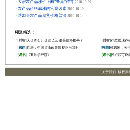
大宗农产品涨价正向“餐桌”传导
·
2010-10-20
农产品价格飙涨的宏观因素
·
2010-10-19
芝加哥农产品期货价格普涨
·
2010-10-14
频道精选：
·
·
[财智]
天价奇石开价过亿元 谁是价格推手？
[财智]
存款返现赤
·
·
[思想]
刘涛：中国货币政策调整正当其时
[思想]
韩志国：关
·
·
[读书]
《五常学经济》
[读书]
投资尽可逆