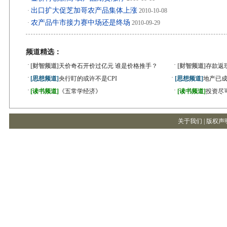
出口扩大促芝加哥农产品集体上涨
·
2010-10-08
农产品牛市接力赛中场还是终场
·
2010-09-29
频道精选：
·
·
[财智频道]
天价奇石开价过亿元 谁是价格推手？
[财智频道]
存款返
·
·
[思想频道]
央行盯的或许不是CPI
[思想频道]
地产已成
·
·
[读书频道]
《五常学经济》
[读书频道]
投资尽