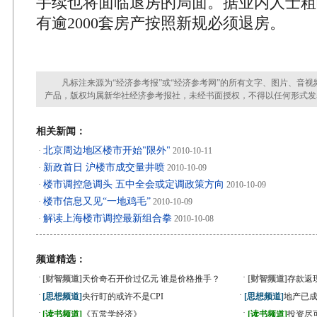
手续也将面临退房的局面。据业内人士粗
有逾2000套房产按照新规必须退房。
凡标注来源为“经济参考报”或“经济参考网”的所有文字、图片、音视
产品，版权均属新华社经济参考报社，未经书面授权，不得以任何形式发
相关新闻：
北京周边地区楼市开始"限外"
·
2010-10-11
新政首日 沪楼市成交量井喷
·
2010-10-09
楼市调控急调头 五中全会或定调政策方向
·
2010-10-09
楼市信息又见“一地鸡毛”
·
2010-10-09
解读上海楼市调控最新组合拳
·
2010-10-08
频道精选：
·
·
[财智频道]
天价奇石开价过亿元 谁是价格推手？
[财智频道]
存款返
·
·
[思想频道]
央行盯的或许不是CPI
[思想频道]
地产已成
·
·
[读书频道]
《五常学经济》
[读书频道]
投资尽