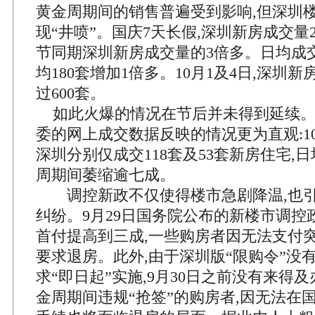
黄金周期间的销售普遍受到影响,但深圳
现“井喷”。国庆7天长假,深圳新房成交量2
节同期深圳新房成交量的3倍多。日均成交3
均180套增加1倍多。10月1及4日,深圳
过600套。
如此火爆的情况在节后并未得到延续。
委的网上成交数据反映的情况更为直观:10月
深圳分别仅成交118套及53套新房住宅,
周期间萎缩逾七成。
调控新政不仅使得楼市急剧降温,也引
纠纷。9月29日国务院公布的新楼市调控
首付提高到三成,一些购房者因无法支付
要求退房。此外,由于深圳版“限购令”没
求“即日起”实施,9月30日之前没有来得
金周期间违规“抢签”的购房者,因无法在