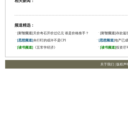
相关新闻：
频道精选：
·
·
[财智频道]
天价奇石开价过亿元 谁是价格推手？
[财智频道]
存款返
·
·
[思想频道]
央行盯的或许不是CPI
[思想频道]
地产已成
·
·
[读书频道]
《五常学经济》
[读书频道]
投资尽