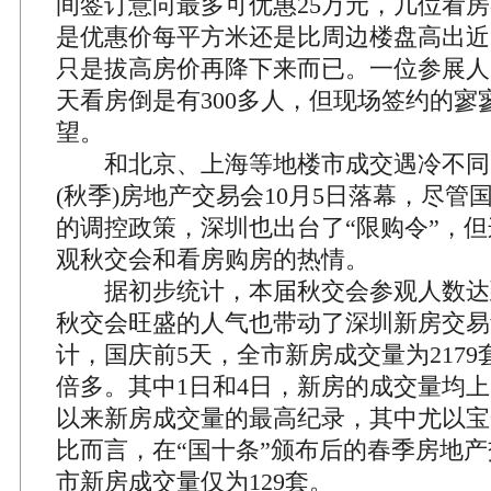
间签订意向最多可优惠25万元，几位看
是优惠价每平方米还是比周边楼盘高出近2
只是拔高房价再降下来而已。一位参展人
天看房倒是有300多人，但现场签约的寥
望。
和北京、上海等地楼市成交遇冷不同，2
(秋季)房地产交易会10月5日落幕，尽管
的调控政策，深圳也出台了“限购令”，
观秋交会和看房购房的热情。
据初步统计，本届秋交会参观人数达到
秋交会旺盛的人气也带动了深圳新房交易
计，国庆前5天，全市新房成交量为2179
倍多。其中1日和4日，新房的成交量均上
以来新房成交量的最高纪录，其中尤以宝
比而言，在“国十条”颁布后的春季房地
市新房成交量仅为129套。