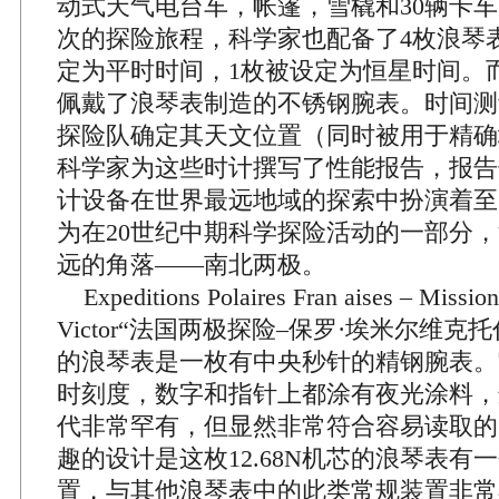
动式天气电台车，帐篷，雪橇和30辆卡
次的探险旅程，科学家也配备了4枚浪琴
定为平时时间，1枚被设定为恒星时间。而
佩戴了浪琴表制造的不锈钢腕表。时间测
探险队确定其天文位置（同时被用于精确
科学家为这些时计撰写了性能报告，报告
计设备在世界最远地域的探索中扮演着至
为在20世纪中期科学探险活动的一部分
远的角落——南北两极。
Expeditions Polaires Fran aises – Mission
Victor“法国两极探险–保罗·埃米尔维克
的浪琴表是一枚有中央秒针的精钢腕表。
时刻度，数字和指针上都涂有夜光涂料，这
代非常罕有，但显然非常符合容易读取的
趣的设计是这枚12.68N机芯的浪琴表有
置，与其他浪琴表中的此类常规装置非常