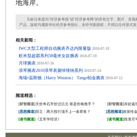
地海岸。
凡标注来源为“经济参考报”或“经济参考网”的所有文字、图片、音视
产品，版权均属新华社经济参考报社，未经书面授权，不得以任何形式发
相关新闻：
IWC大型工程师自动腕表齐达内限量版
·
2010-07-19
欧米茄超霸系列38毫米女款腕表
·
2010-07-19
月球腕表
·
2010-07-16
浪琴腕表2010浪琴表黛绰维纳系列
·
2010-07-14
海瑞•温斯顿（Harry Winston） Tango铂金腕表
·
2010-07-12
频道精选：
·
·
[财智频道]
天价奇石开价过亿元 谁是价格推手？
[财智频道]
存款返
·
·
[思想频道]
田立：两大投行顶不上一条章鱼？
[思想频道]
政策性金
·
·
[读书频道]
《五常学经济》
[读书频道]
投资尽