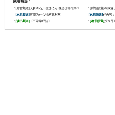
频道精选：
·
·
[财智频道]
天价奇石开价过亿元 谁是价格推手？
[财智频道]
存款返
·
·
[思想频道]
富豪为什么钟爱宾利车
[思想频道]
任志强
·
·
[读书频道]
《五常学经济》
[读书频道]
投资尽