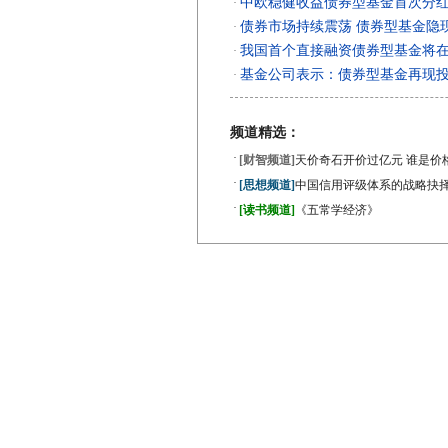
中欧稳健收益债券型基金首次分
·
债券市场持续震荡 债券型基金隐
·
我国首个直接融资债券型基金将
·
基金公司表示：债券型基金再现
·
频道精选：
·
[财智频道]
天价奇石开价过亿元 谁是价
·
[思想频道]
中国信用评级体系的战略抉
·
[读书频道]
《五常学经济》