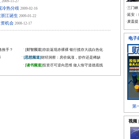
红
2009-11-27
现冷热分歧
2009-02-16
在浙江诞生
2009-01-22
投资机会
2008-12-17
·
格推手？
[财智频道]
存款返现赤裸裸 银行揽存大战白热化
·
择
[思想频道]
财经洞察：房价疯涨，炒作还是稀缺
·
[读书频道]
投资尽可逆向思维 做人恪守道德底线