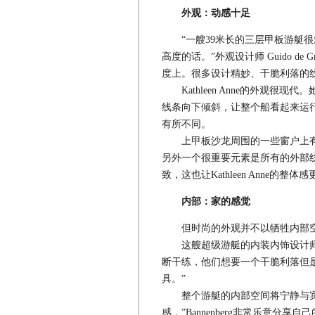
外观：动感十足
“一艘39米长的三层甲板游艇很
高度的话。”外观设计师 Guido d
度上。很多设计精妙、干脆利落的
Kathleen Anne的外观很
线条向下倾斜，让整个船看起来运行得
有所不同。
上甲板沙龙周围的一些窗户上有
另外一个很重要元素是所有的外部
致，这也让Kathleen Anne的整体
内部：家的感觉
但时尚的外观并不以牺牲内部空
这艘超级游艇的内装内饰设计师Dick
断干练，他们想要一个干脆利落但
具。”
整个游艇的内部空间将宁静与宾
感，”Bannenberg非常乐意分