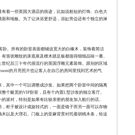
有着一些英国大酒店的痕迹，比如说粗短的灯饰、白色大
墙面和地板。为了让沐浴更舒适，浴缸旁边还有个独立的淋
板有四个客卧。所有的卧室表面都铺设宽大的白橡木，装饰着简洁
，有笛状雕纹的床底座及檀木踏足板都值得细细品味一番。
上世纪后三十年代很流行的英国浮雕元素装饰。跟别的区域
Missoni的月亮照片也让客人在自己的房间里找到艺术的气
，其中一个可以调整成沙发。如果把两个卧室中间的隔离
整个艇宽的VIP卧室，且有个内置L型沙发的独立客厅。
小的派对，特别是如果有比较亲密的朋友加入航行的话。
，柜子被设计成旋转式的，一面是镜子而另一面可以存物
柚木以及大理石。门板上的亚麻背景衬托着胡桃木条，给这