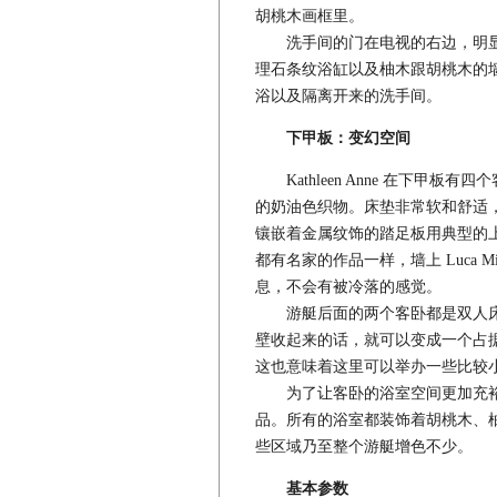
胡桃木画框里。
洗手间的门在电视的右边，明显
理石条纹浴缸以及柚木跟胡桃木的
浴以及隔离开来的洗手间。
下甲板：变幻空间
Kathleen Anne 在下甲
的奶油色织物。床垫非常软和舒适
镶嵌着金属纹饰的踏足板用典型的
都有名家的作品一样，墙上 Luca 
息，不会有被冷落的感觉。
游艇后面的两个客卧都是双人床
壁收起来的话，就可以变成一个占据
这也意味着这里可以举办一些比较
为了让客卧的浴室空间更加充裕
品。所有的浴室都装饰着胡桃木、
些区域乃至整个游艇增色不少。
基本参数