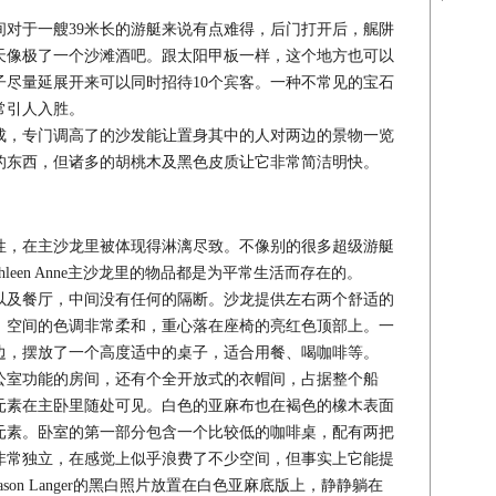
于一艘39米长的游艇来说有点难得，后门打开后，艉阱
天像极了一个沙滩酒吧。跟太阳甲板一样，这个地方也可以
子尽量延展开来可以同时招待10个宾客。一种不常见的宝石
常引人入胜。
，专门调高了的沙发能让置身其中的人对两边的景物一览
的东西，但诸多的胡桃木及黑色皮质让它非常简洁明快。
，在主沙龙里被体现得淋漓尽致。不像别的很多超级游艇
leen Anne主沙龙里的物品都是为平常生活而存在的。
及餐厅，中间没有任何的隔断。沙龙提供左右两个舒适的
。空间的色调非常柔和，重心落在座椅的亮红色顶部上。一
边，摆放了一个高度适中的桌子，适合用餐、喝咖啡等。
室功能的房间，还有个全开放式的衣帽间，占据整个船
元素在主卧里随处可见。白色的亚麻布也在褐色的橡木表面
元素。卧室的第一部分包含一个比较低的咖啡桌，配有两把
非常独立，在感觉上似乎浪费了不少空间，但事实上它能提
on Langer的黑白照片放置在白色亚麻底版上，静静躺在