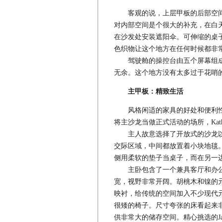
客观的说，上层甲板的后部空间对
对内部空间是个很大的补充，在白
在沙发处安装遮阳伞。可伸缩的桌
色织物让这个地方在任何时候都非
驾驶舱的操控台由五个屏幕组成
无余。这个地方没有太多过于花哨
主甲板：精致生活
风格闲适的家具的好处和便利性
将主沙龙当做正式活动的场所，Kath
主人故意选择了开放式的沙龙以
交际区域，中间都放置着小块地毯
侧用柔软的垫子当桌子，而在另一
主卧包含了一个兼具客厅和办公
宽，视野非常开阔。胡桃木和镍的
映衬，给传统的空间加入不少现代
很矮的椅子。尺寸夸张的床看起来
供非常大的储存空间。精心挑选的Jas