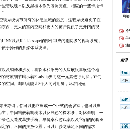
一些暗玫瑰木以及黑檀木作为装饰亮点。相应的一些卡拉卡
”
单通道空调系统调节所有的休息区域的温度，这套系统避免了在
的东西，更大的室内空间和更大的窗户提供了更开阔的视
以及Kaleidescape的部件组成的剧院级的视听系统，
个便于操作的多媒体系统里。
以及躺椅和沙发，喜欢水和阳光的人应该很喜欢这个地
材质细节暗示着Feadship要将这一元素进行到底，它们
多的空间。咖啡桌能让8个人同时用餐，沐浴阳光。
甲板沙龙亦庄亦谐，你可以把它当成一个正式的会议室，也可以当
为主，中间镶嵌着胡桃木以及浅色的橡木条，对比鲜明。一
个绿色人造皮革扶手椅。早餐桌和游戏桌以及它们的配套座
固定的，不同的摆放位置，可以让沙龙满足不同的需求。