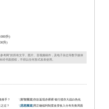
000升)
0升)
参考网”的所有文字、图片、音视频稿件，及电子杂志等数字媒体
未经书面授权，不得以任何形式发表使用。
·
格推手？
[财智频道]
存款返现赤裸裸 银行揽存大战白热化
·
谁之过？
[思想频道]
用正确福利制度改变收入分布失衡局面