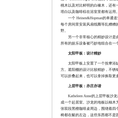
桃木以及对比鲜明的白橡木，还有
塔白以及咖啡棕在浴室里都有运用。
一个 Heinen&Hopman的
每个房间里安装风扇线圈等乱糟糟
野。
另一个非常核心的精妙设计是由LINN
所有的娱乐设备被巧妙地组合在一
太阳甲板：设计精妙
太阳甲板上安置了一个按摩浴缸
方。遮阳棚的设计比较精妙，不锈钢的
可以折叠起来，也可以拿掉换取更
上层甲板：亦庄亦谐
Katheleen Anne的上层
成一个起居室。沙龙的地板以柚木
张双段黑檀咖啡桌周边，围绕着四
椅都在艇的左边，这些东西都不是