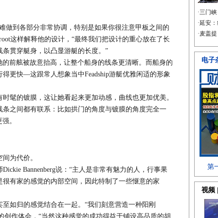
难做到各部分非常协调，特别是如果你很注意甲板之间的
e Groot这样解释他的设计，“最终我们把设计的重心放在了长
线条贯穿艇身，以凸显游艇的长度。”
现代。她的前舷被故意抬高，让整个船身的线条更清晰。而船身的
更快—这跟常人想象当中Feadship游艇优雅闲适的形象
时髦的镀膜，这让她看起来更加动感，曲线也更加优美。
线条之间都有联系：比如拱门的角度与镀膜的角度完全一
感更强。
间为代价。
ie Bannenberg说：“主人是非常有魅力的人，行事果
是很有家的感觉的内部空间，因此特制了一些惬意的家
至如归的感觉结合在一起。“我们刻意营造一种阳刚
享自己的创作体会，“当然这种感觉的成功得益于铺设高品质的胡