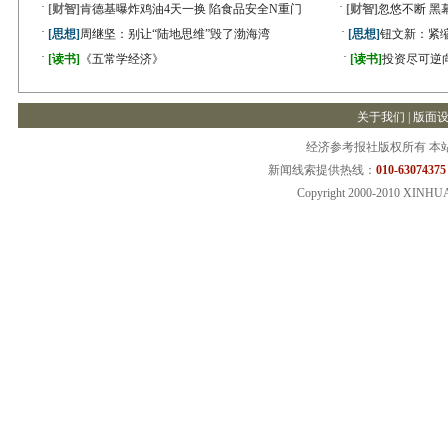
·
·
[财智]
肯德基曝炸鸡油4天一换 陷食品安全N重门
[财智]
忽悠不断 黑
·
·
[思想]
周继坚：别让“陆地思维”毁了渤海湾
[思想]
钮文新：紧缩
·
·
[读书]
《五常学经济》
[读书]
投资尽可逆
关于我们
|
版面
经济参考报社版权所有 本
新闻线索提供热线：
010-63074375
Copyright 2000-2010 XINHU