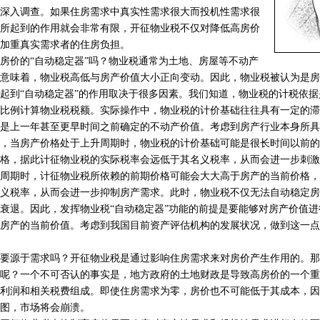
深入调查。如果住房需求中真实性需求很大而投机性需求很
所起到的作用就会非常有限，开征物业税不仅对降低高房价
加重真实需求者的住房负担。
价的“自动稳定器”吗？物业税通常为土地、房屋等不动产
意味着，物业税高低与房产价值大小正向变动。因此，物业税被认为是房
起到“自动稳定器”的作用取决于很多因素。我们知道，物业税的计税依
比例计算物业税税额。实际操作中，物业税的计价基础往往具有一定的滞
是上一年甚至更早时间之前确定的不动产价值。考虑到房产行业本身所具
，当房产价格处于上升周期时，物业税的计价基础可能是很长时间以前的
格，据此计征物业税的实际税率会远低于其名义税率，从而会进一步刺激
周期时，计征物业税所依赖的前期价格可能会大大高于房产的当前价格，
义税率，从而会进一步抑制房产需求。此时，物业税不仅无法自动稳定房
衰退。因此，发挥物业税“自动稳定器”功能的前提是要能够对房产价值
房产的当前价值。考虑到我国目前资产评估机构的发展状况，做到这一点
源于需求吗？开征物业税是通过影响住房需求来对房价产生作用的。那
呢？一个不可否认的事实是，地方政府的土地财政是导致高房价的一个重
利润和相关税费组成。即使住房需求为零，房价也不可能低于其成本，因
图，市场将会崩溃。