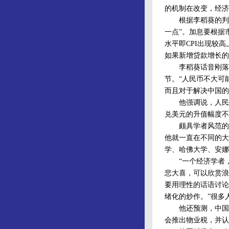
的机制在改变，经
根据李稻葵的判断
一点”。加息要根据
水平即CPI出现较
如果新增贷款增长的
李稻葵话音刚落，
节。“人民币不大可
而且对于解决中国的
他强调说，人民币
兑美元的升值幅度不
颇具学者风范的李
他就一直在不同的大
学、哈佛大学、安娜
“一个经济学者，
悲大喜，可以欣赏浪
要用理性的话语讨论
绪化的炒作。”很多
他还预测，中国今年
会推出物业税，并认