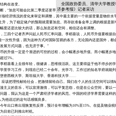
全国政协委员、清华大学教授
济结构在改变。
济参考报》记者采访
，“加息可能会比第二季度还更早
市场经济情况的变化来审定和调整，其中最主要的一个依据变量是物价水
高上升，为了稳定储户的预期就需要加息。而存款准备金率上调的根据是新
幅度还是比较大的话，那么加息还有空间，相信还会有调整。
三四个记者齐声问起人民币汇率问题。李稻葵说，人民币升值要根据自
能一次性升值，因为这种方式对国际贸易的各方，无论国内还是国外，都
发展方式问题，也无济于事。”
的升值一定是个渐进的可控的过程，会小幅逐步地升值。而小幅逐步地
超过5%。
稻葵看上去很年轻，很健谈，思维很活跃。这主要得益于他不停步的学
学里学习工作，到现在已经二十余年。光学习、工作过的知名学府就能列
堡密西根大学、斯坦福大学、香港科技大学……
应该把理性献给社会，把激情留给自己。我们在个人的生活空间可以情
漫主义的音乐，可以宣泄激情，可以平复悲怨，但是在公众空间，要以一
问题，我认为这是一个严肃经济学者的风范。中国的经济学界需要这样的
人为他说过的这句话感慨良多。
出口将出现恢复性反弹，预计全年增幅为10%至15%。在提及物业税
为目前已到推出时机。