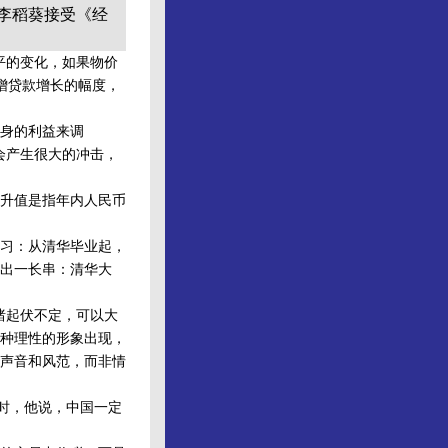
李稻葵接受《经
平的变化，如果物价
增贷款增长的幅度，
身的利益来调
会产生很大的冲击，
升值是指年内人民币
习：从清华毕业起，
出一长串：清华大
绪起伏不定，可以大
种理性的形象出现，
声音和风范，而非情
时，他说，中国一定