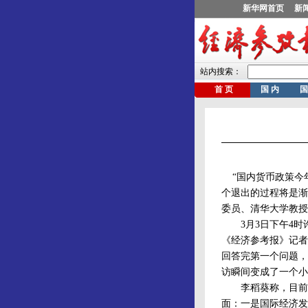
“国内货币政策今
个退出的过程将是渐
委员、清华大学教授
3月3日下午4时
《经济参考报》记者
回答完第一个问题，
访瞬间变成了一个小
李稻葵称，目前我
面：一是国际经济发