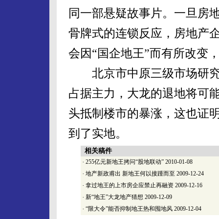
同一部悬疑故事片。一旦房
骨牌式的连锁反应，房地产
会因“国企地王”而有所改变
北京市中原三级市场研究部
占据主力，大龙的退地将可
头抵制楼市的暴涨，这也证
到了实地。
相关稿件
·
255亿元新地王拷问“股地联动”
2010-01-08
·
地产新政甫出 新地王何以接踵而至
2009-12-24
·
拿过地王的上市房企应禁止再融资
2009-12-16
·
新“地王”大龙地产猜想
2009-12-09
·
“限大令”能否抑制地王热和囤地风
2009-12-04