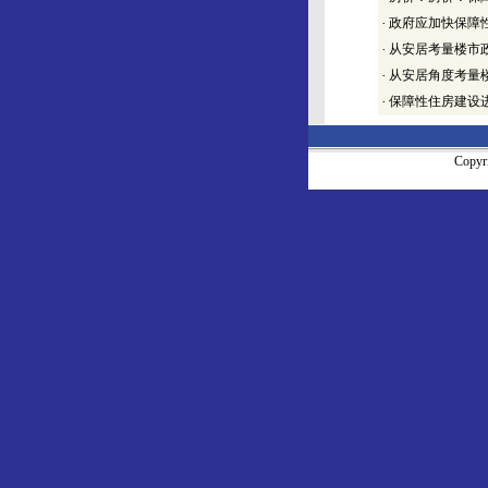
·
政府应加快保障
·
从安居考量楼市
·
从安居角度考量
·
保障性住房建设
Copy