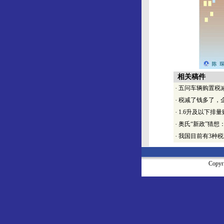
相关稿件
·
五问车辆购置税
·
税减了钱多了，
·
1.6升及以下排
·
奥氏“新政”猜想
·
我国目前有3种
Copy