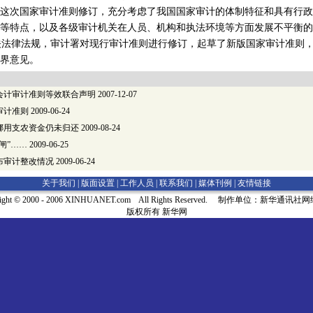
这次国家审计准则修订，充分考虑了我国国家审计的体制特征和具有行政
等特点，以及各级审计机关在人员、机构和执法环境等方面发展不平衡的
法律法规，审计署对现行审计准则进行修订，起草了新版国家审计准则，
界意见。
会计审计准则等效联合声明
2007-12-07
审计准则
2009-06-24
挪用支农资金仍未归还
2009-08-24
闸”……
2009-06-25
布审计整改情况
2009-06-24
关于我们 |
版面设置
|
工作人员
|
联系我们
|
媒体刊例
|
友情链接
right © 2000 - 2006 XINHUANET.com All Rights Reserved. 制作单位：新华通讯
版权所有 新华网