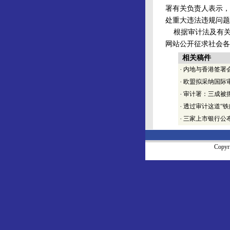
署有关负责人表示，
处重大违法违规问题
根据审计法及有关
网站公开征求社会各
相关稿件
·
内地与香港签署
·
欧盟拟采纳国际
·
审计署：三成被
·
透过审计这道“铁
·
三家上市银行公
Copy