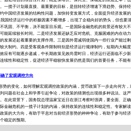
。一揽子计划最直接、最重要的目标，是扭转经济增速下滑趋势、保持经
约中国经济发展的结构性问题，加快转变发展方式，全面提升经济发展的
我国经济运行中的积极因素不断增多，出现了企稳向好的势头，但也要清
不巩固、不平衡，决不能盲目乐观。一是国际金融危机的前景还有较大不
可能延续较长时间。二是经济发展还缺乏应对危机、克服困难的内在动力
的发展还起着重要的支撑作用。三是因外需减弱使国内一些行业产能过剩
较大制约。四是受客观条件限制特别是经济运行规律制约，短期内大幅度
效应有可能逐步递减，中长期政策见效尚需时日，经济运行还面临不少新
连续性和稳定性，促进经济平稳较快发展仍然是我们的首要任务，不能有
明确了宏观调控方向
形势的变化，如何理解宏观调控政策的内涵，货币政策下一步走向何方，
列问题在社会上和学界引起争论，对政策的猜测也出现很多种说法。这严
。在此背景下，国务院总理温家宝近日在浙江考察时强调，要全面、正确
际金融危机的一揽子计划的内涵，保持政策的连续性和稳定性。专家解读
政策的大方向，有助于平息对当前经济形势的种种争论，有助于参与经济
个稳定的预期。