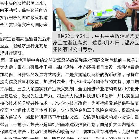
实中央的决策部署上来，
向不动摇，保持政策的连
实行积极的财政政策和适
全面贯彻落实应对国际金
。
8月22日至24日，中共中央政治局常
，温家宝冒着高温酷暑先后来
家宝在浙江考察。这是8月22日，温家
企业，就经济运行尤其是
集团有限公司考察。
况进行调研。
面、正确地理解中央确定的宏观经济政策和应对国际金融危机的一揽子计
大内需，重点加强民生工程、基础设施、生态环保项目建设，增强消费需
加均衡、可持续的发展方式转变。二是实施适度宽松的货币政策，保持市
提高信贷质量和效益，加强对农业、中小企业等薄弱环节的支持，努力增
持续性。三是大范围实施产业振兴规划，全面推进产业结构调整和优化升
重复建设，发展先进生产力。四是大力推进科技进步和创新，加快实施国
核心技术和关键共性技术，加快企业技术改造，为可持续发展提供科技支
提高企业退休人员基本养老金、失业保险金和工伤保险金标准，提高城乡
新农保试点，积极推进医药卫生体制改革。实施更加积极的就业政策，重
强调，一揽子计划决不是单纯的基本建设投资计划，而是扩大国内需求、
保障有机结合，拉动经济增长和改善民生、增加就业有机结合，克服当前
、远近结合的综合性计划，既是保增长、保民生、保稳定的应急之举，也