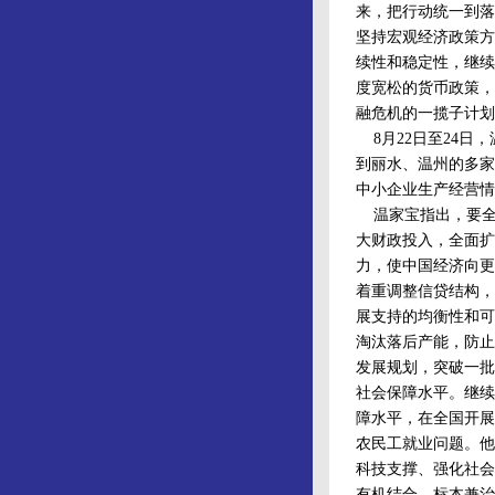
来，把行动统一到落
坚持宏观经济政策方
续性和稳定性，继续
度宽松的货币政策，
融危机的一揽子计划
8月22日至24日
到丽水、温州的多家
中小企业生产经营情
温家宝指出，要全
大财政投入，全面扩
力，使中国经济向更
着重调整信贷结构，
展支持的均衡性和可
淘汰落后产能，防止
发展规划，突破一批
社会保障水平。继续
障水平，在全国开展
农民工就业问题。他
科技支撑、强化社会
有机结合，标本兼治