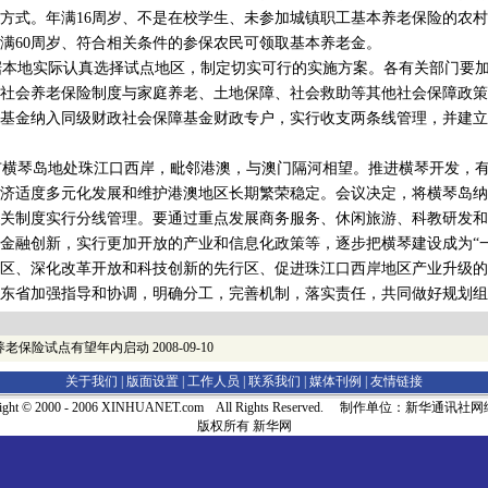
方式。年满16周岁、不是在校学生、未参加城镇职工基本养老保险的农
满60周岁、符合相关条件的参保农民可领取基本养老金。
本地实际认真选择试点地区，制定切实可行的实施方案。各有关部门要加
社会养老保险制度与家庭养老、土地保障、社会救助等其他社会保障政策
基金纳入同级财政社会保障基金财政专户，实行收支两条线管理，并建立
横琴岛地处珠江口西岸，毗邻港澳，与澳门隔河相望。推进横琴开发，有
济适度多元化发展和维护港澳地区长期繁荣稳定。会议决定，将横琴岛纳
关制度实行分线管理。要通过重点发展商务服务、休闲旅游、科教研发和
金融创新，实行更加开放的产业和信息化政策等，逐步把横琴建设成为“
区、深化改革开放和科技创新的先行区、促进珠江口西岸地区产业升级的
东省加强指导和协调，明确分工，完善机制，落实责任，共同做好规划组
养老保险试点有望年内启动
2008-09-10
关于我们 |
版面设置
|
工作人员
|
联系我们
|
媒体刊例
|
友情链接
right © 2000 - 2006 XINHUANET.com All Rights Reserved. 制作单位：新华通讯
版权所有 新华网