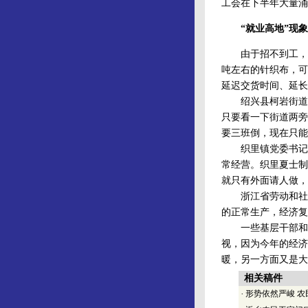
工会在下半年大量涌
“就业高地”现象
由于招不到工，绍
吨左右的针织布，可
延迟交货时间、延长
绍兴县柯岩街道经
只要看一下街道两旁
要三班倒，现在只能
织里镇党委书记陈
常经营。织里夏士制
就只有外面请人做，
浙江省劳动和社会
的正常生产，经济复
一些基层干部和企
视，因为今年的经济
暖，另一方面又是大
相关稿件
·
形势依然严峻 