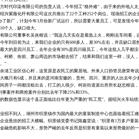
时代印染有限公司的负责人说，今年招工“格外难”，由于来的外地人太
绍兴紫薇化纤有限公司这次共推出了22个工种252个岗位。现场招工的企
办了新厂，计划今年3月份新厂试运行，所以需要大量员工，可是发现今
10个人，缺口很大。
公司董事长吴炎根说：“我这几天实在是着急上火，刚刚去车间看，还差
工，今年到目前为止，来我们企业的只有600多人，差30%左右，并且缺口
最大的是四川员工，去年企业有30%是四川籍员工，今年这批人几乎都
、柯桥、衙前、萧山周边的市场都去招了，结果和我们这里一样，没人，
。”
渚工业区信心村，这里原是农民工的聚居地。外来人口协管员唐荣奇说
来的大概只有6成，并且来的是河南安徽的，贵州、四川、重庆的人比去年少
间房子一间都没租出去，打工的人很少。柯岩街道派出所所长赵忠根说，
刑事案件和两抢案件分别比去年下降25%和33%。
数据也显示这个县正面临比往年更为严重的“民工荒”。据绍兴火车站统
招不到人，湖州市织里镇作为国内最大的童装制造中心也面临着招工难
企业悬挂的招工大横幅。织里镇党委书记陈鑫堂说：“织里有1万多户童装
金融危机影响不大，形势严峻的去年反而是织里有童装以来形势最好的一