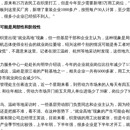
来有25万农民工在织里打工，但是今年至少需要新增3万用工岗位，“
板到这里买厂房，新增了童装企业1000多户，按照每户30人计算，至少
，很多小企业已经招不到人。”
可能是局部性和阶段性
里出现“就业高地”现象，但一些基层干部和企业主认为，这种现象是局
机总体使得全社会的就业岗位萎缩，绍兴这样个别的情况可能是务工者对
业慌”，不愿意来这里。记者在浙江温岭、杭州等地采访时发现，这些地
服务中心一处处长向明华介绍说，今年的企业就业岗位比往年减少了1/
成说，温岭是浙江省的产鞋基地之一，相关企业一共有6000多家，用工大
岭市就业岗位会减少5%。
理处主任蒋连文说，近一个星期来看，到劳动力市场来的人每天有四五
右，和往年相比，劳动力市场开门前五天用人单位进场少了39家，岗位少了
、温岭等地采访时，一些基层劳动部门负责同志和企业主认为，因为经
还是把握不准，看不清。在这种形势下，“就业高地”现象的产生可能会有
有限公司总经理王英说，目前来看，织里镇的用工比较紧张，但是今后
产业季节性比较强，上半年弱，下半年强，很多企业是下半年才开工，就