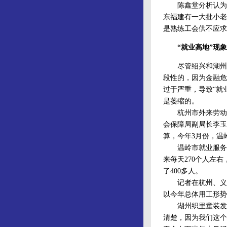
陈鑫堂分析认为，原
东福建有一大批小老
是熟练工会供不应求
“就业高地”现象
尽管绍兴和湖州织
段性的，因为金融危
过于严重，导致“就
是萎缩的。
杭州市外来劳动力
会保障局副局长李玉
算，今年3月份，温
温岭市就业服务管
来每天270个人左
了400多人。
记者在杭州、义乌
以今年总体用工形势
湖州织里童装发展
清楚，因为我们这个