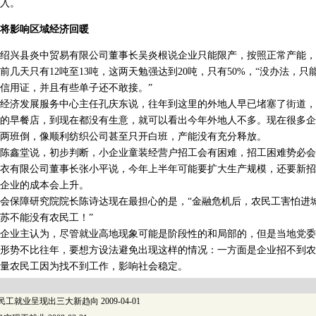
入。
将影响区域经济回暖
兴县炎中贸易有限公司董事长吴炎根说企业只能限产，按照正常产能，企
前几天只有12吨至13吨，这两天勉强达到20吨，只有50%，“没办法，
信用证，并且有些单子还不敢接。”
济发展服务中心主任孔庆东说，往年到这里的外地人早已堵塞了街道，
的早餐店，到现在都没有生意，就可以看出今年外地人不多。现在很多企
两班倒，像顺利纺织公司甚至只开白班，产能没有充分释放。
鑫堂说，初步判断，小企业童装经营户招工会有困难，招工困难势必会
衣有限公司董事长张小平说，今年上半年可能要扩大生产规模，还要新招
企业的成本会上升。
保障研究院院长陈诗达现在最担心的是，“金融危机后，农民工害怕进
苏不能没有农民工！”
业主认为，尽管就业高地现象可能是阶段性的和局部的，但是当地党委
形势不比往年，要想方设法避免出现这样的情况：一方面是企业招不到农
量农民工因为找不到工作，影响社会稳定。
农民工就业呈现出三大新趋向
2009-04-01