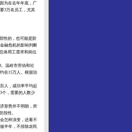
因为在去年年底，广
需要3万名员工，尤其
部性的，也可能是阶
金融危机的影响判断
方总体用工需求和岗位
3。温岭市劳动和社
约在15万人。根据估
百人，成功率平均起
93个，需要的人数少
济形势并不明朗，所
阶段性。
会怎样演变，还看不
做半年，不排除农民