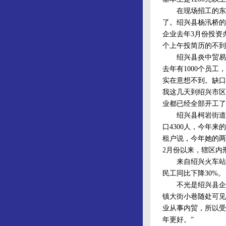
在现场招工的东方
了。绍兴县杨汛桥的
企业去年3月份投资
个上午投简历的不到
绍兴县炎中贸易有限
去年有1000个员
实在意想不到。缺口
我这几天到绍兴市区
业都已经全部开工了
绍兴县柯岩街道余
口4300人，今年
租户说，今年她的两
2月份以来，辖区内
来自绍兴火车站的
民工同比下降30%。
不光是绍兴县企业
镇大街小巷随处可见
业从事内贸，所以受
年更好。”