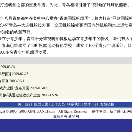
打造帆船之都的重要举措。为此，青岛相继引进了“克利伯”环球帆船赛
月青岛都将在奥帆中心举办“青岛国际帆船周”，着力打造“亚欧国际帆
市长杯”青岛—大连帆船拉力赛、全国帆船锦标赛等国内外帆船和水上运动赛
际知名的帆船节日。
在于青少年，青岛十分重视帆船帆板运动在青少年中的普及，我们投入
，青岛已经建立了40所帆船运动特色学校，成立了100个青少年俱乐部。目前
000多名青少年帆船运动员。
009-03-04
行[图]
2009-02-25
会开幕
2009-02-11
戏产业园”宣布开园
2009-01-09
级原油码头通过验收投产运营
2008-12-26
关于我们 |
版面设置
|
工作人员
|
联系我们
|
媒体刊例
|
友情链接
right © 2000 - 2006 XINHUANET.com All Rights Reserved. 制作单位：新华通讯
版权所有 新华网