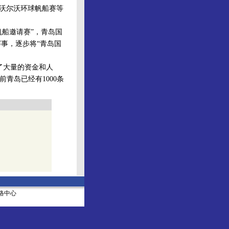
、沃尔沃环球帆船赛等
船邀请赛”，青岛国
事，逐步将“青岛国
了大量的资金和人
青岛已经有1000条
社网络中心