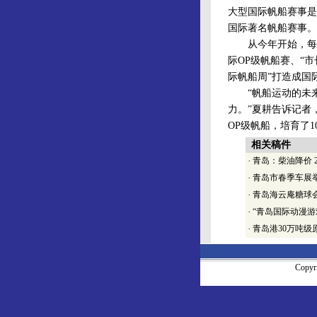
大型国际帆船赛事是
国际著名帆船赛事。
从今年开始，每年八
际OP级帆船赛、“
际帆船周”打造成国
“帆船运动的未来
力。”夏耕告诉记者
OP级帆船，培育了1
相关稿件
·
青岛：柴油降价
2
·
青岛市春季车展举
·
青岛海云庵糖球
·
“青岛国际动漫游
·
青岛港30万吨
Copy