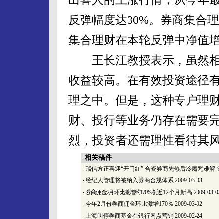
反弹幅度达30%。券商集合
集合理财在本轮反弹中净值增
王长江教授表示，虽然相
收益较高。在有效投资途径
理之中。但是，这种专户理
财、投行等业务仍存在需要
烈，投资者还需理性看待其
相关稿件
·
瑞信方正喜迎“开门红” 合资券商先热后冷魔咒难解
·
经纪人管理将被纳入券商合规体系
2009-03-03
·
券商佣金2月环比激增约170% 创
近12个月新高
2009-03-0
·
今年2月份券商佣金环比激增170％
2009-03-02
·
上海叫停券商基金在银行网点营销
2009-02-24