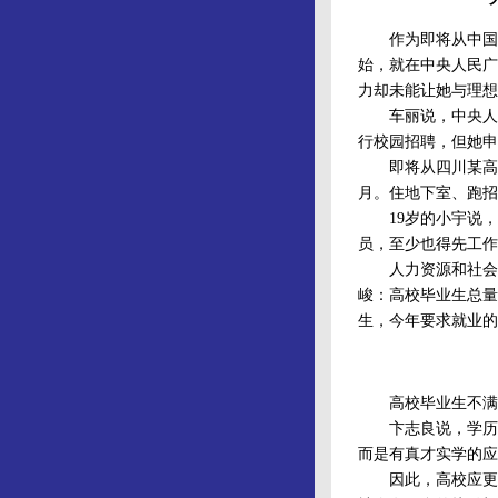
作为即将从中国传
始，就在中央人民广
力却未能让她与理想
车丽说，中央人民
行校园招聘，但她申
即将从四川某高职
月。住地下室、跑招
19岁的小宇说，“
员，至少也得先工作
人力资源和社会保
峻：高校毕业生总量
生，今年要求就业的
高校毕业生不满意
卞志良说，学历不
而是有真才实学的应
因此，高校应更多