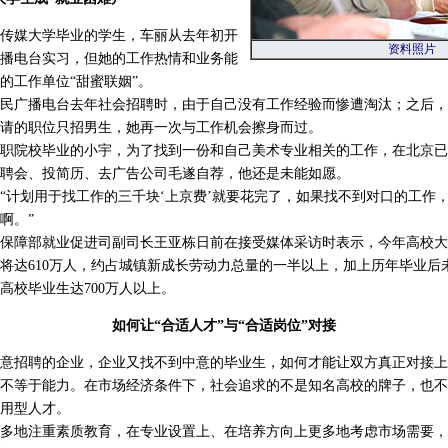
媒大学毕业的学生，车丽从去年初开
资料照片
播电台实习，但她的工作热情和业务能
的工作单位“甜蜜联姻”。
广播电台去年社会招聘时，由于自己没有工作经验而惨遭淘汰；之后，
请的职位只招男生，她再一次与工作机会擦身而过。
院校毕业的小宇，为了找到一份和自己美术专业相关的工作，在北京已经
聘会、投简历、去广告公司毛遂自荐，他还是未能如愿。
计划用于找工作的三千块‘上京费’就要花完了，如果找不到对口的工作
啊。”
障部就业促进司副司长王亚栋日前在接受媒体采访时表示，今年高校大
将达610万人，约占城镇新成长劳动力总量的一半以上，加上历年毕业后
高校毕业生达700万人以上。
如何让“合适人才”与“合适岗位”对接
招聘的企业，企业又找不到中意的毕业生，如何才能让双方真正对接上
等于能力。在市场经济条件下，社会追求的不是知名高校的牌子，也不
用型人才。
地注重素质教育，在专业设置上、在培养方向上更多地考虑市场需要，