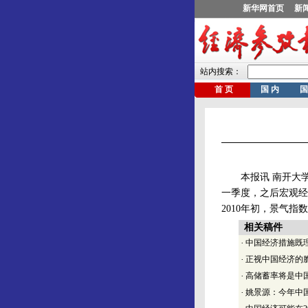
本报讯 南开大学经
一季度，之后宏观经
2010年初，景气
相关稿件
·
中国经济措施既
·
正视中国经济的
·
高储蓄率将是中
·
姚景源：今年中国