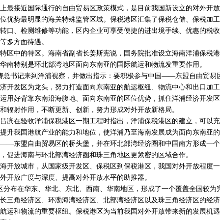
最接近国际通行的自由贸易区政策模式，是目前我国新设立的对外开放
位优势最明显的海关特殊监管区域。保税港区汇集了保税仓储、保税加工
转口、检测维修等功能，区内企业可享受便捷的进出境手续、优惠的税收
等多方面待遇。
区中的特区。海南省副省长姜斯宪说，国务院批准设立海南洋浦保税港
华南特别是环北部湾地区面向东南亚的国际航运和物流发重要作用。
总书记来到洋浦视察，并做出指示：要积极参与中国——东盟自由贸易
济开发区为龙头，努力打造面向东南亚的航运枢纽、物流中心和出口加工
运用好背靠东南沿海腹地、面向东南亚的区位优势，抓住洋浦经济开发区
和辐射作用，不断更新、创新，努力形成对外开放新格局。
滨在验收洋浦保税港区一期工程时指出，洋浦保税港区的建立，可以充
提升我国港航产业的能力和地位，使洋浦乃至海南发展成为面向东南亚的
——东盟自由贸易区的桥头堡，并在环北部湾经济圈和中国南方形成一个
，促进海南与环北部湾经济圈和珠三角地区更紧密的区域合作。
开放城市，从国家级开发区、保税区到保税港区，我国对外开放程度一
外开放广度与深度、提高对外开放水平的助推器。
分布在华东、华北、东北、西南、华南地区，形成了一个覆盖全国较为
长三角经济区、环渤海湾经济区、北部湾经济区以及珠三角经济区的经济
航运和物流的重要枢纽。保税港区为当前我国对外开放带来新的发展机遇