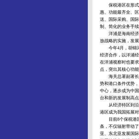
保税港区在形式上
惠、功能最齐全、区
送、国际采购、国际
制、简化的业务手续
洋浦是海南经济特
放战略的实施，发展
今年4月，胡锦涛
经济合作，以洋浦经
在洋浦视察时也要求
点，突出其核心功能
海关总署副署长吕
势和港口条件优势，
中心，逐步成为中国
台和新的发展制高点
从经济特区到沿海
港区成为我国拓展对
目前8个保税港区
条，不仅辐射带动了
亚、东北亚发展国际