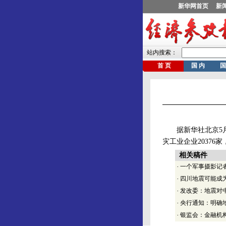
据新华社北京5月2
灾工业企业20376家
相关稿件
·
一个军事摄影记者
·
四川地震可能成
·
发改委：地震对
·
央行通知：明确
·
银监会：金融机