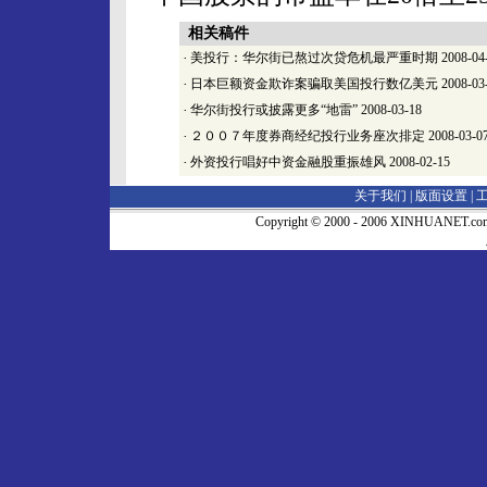
相关稿件
·
美投行：华尔街已熬过次贷危机最严重时期
2008-04
·
日本巨额资金欺诈案骗取美国投行数亿美元
2008-03
·
华尔街投行或披露更多“地雷”
2008-03-18
·
２００７年度券商经纪投行业务座次排定
2008-03-0
·
外资投行唱好中资金融股重振雄风
2008-02-15
关于我们 |
版面设置
|
Copyright © 2000 - 2006 XINHUA